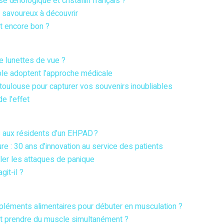
œnologique et cristallin français ?
 savoureux à découvrir
t encore bon ?
e lunettes de vue ?
ble adoptent l’approche médicale
oulouse pour capturer vos souvenirs inoubliables
e l’effet
s aux résidents d’un EHPAD ?
re : 30 ans d’innovation au service des patients
ler les attaques de panique
it-il ?
pléments alimentaires pour débuter en musculation ?
et prendre du muscle simultanément ?