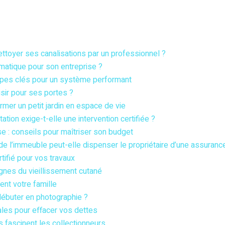
ploi
Technologie
Santé
Travaux /
Sports /
Déco
Loisirs
nettoyer ses canalisations par un professionnel ?
matique pour son entreprise ?
étapes clés pour un système performant
sir pour ses portes ?
er un petit jardin en espace de vie
ation exige-t-elle une intervention certifiée ?
 : conseils pour maîtriser son budget
e l’immeuble peut-elle dispenser le propriétaire d’une assuran
tifié pour vos travaux
gnes du vieillissement cutané
ent votre famille
débuter en photographie ?
ales pour effacer vos dettes
s fascinent les collectionneurs