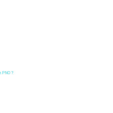
Gastronomie /
Mode /
Blog
Alimentation
Beauté
ce PNO ?