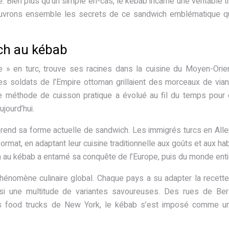
Bien plus qu’un simple en-cas, le kébab incarne une véritable tr
Découvrons ensemble les secrets de ce sandwich emblématique q
ich au kébab
ée » en turc, trouve ses racines dans la cuisine du Moyen-Orie
les soldats de l’Empire ottoman grillaient des morceaux de via
 méthode de cuisson pratique a évolué au fil du temps pour
jourd’hui.
prend sa forme actuelle de sandwich. Les immigrés turcs en Al
ormat, en adaptant leur cuisine traditionnelle aux goûts et aux ha
h au kébab a entamé sa conquête de l’Europe, puis du monde enti
phénomène culinaire global. Chaque pays a su adapter la recett
nsi une multitude de variantes savoureuses. Des rues de Ber
les food trucks de New York, le kébab s’est imposé comme un