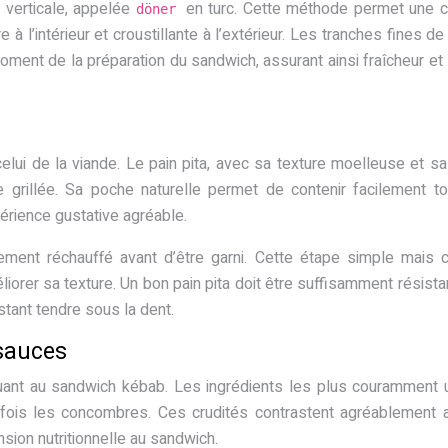
 verticale, appelée
en turc. Cette méthode permet une 
döner
 à l’intérieur et croustillante à l’extérieur. Les tranches fines de
ent de la préparation du sandwich, assurant ainsi fraîcheur et
celui de la viande. Le pain pita, avec sa texture moelleuse et s
e grillée. Sa poche naturelle permet de contenir facilement t
périence gustative agréable.
rement réchauffé avant d’être garni. Cette étape simple mais c
iorer sa texture. Un bon pain pita doit être suffisamment résista
estant tendre sous la dent.
 sauces
uant au sandwich kébab. Les ingrédients les plus couramment u
arfois les concombres. Ces crudités contrastent agréablement 
nsion nutritionnelle au sandwich.