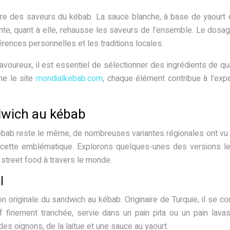
ibre des saveurs du kébab. La sauce blanche, à base de yaourt et
ante, quant à elle, rehausse les saveurs de l’ensemble. Le dosag
rences personnelles et les traditions locales.
voureux, il est essentiel de sélectionner des ingrédients de qua
ne le site
mondialkebab.com
, chaque élément contribue à l’exp
dwich au kébab
bab reste le même, de nombreuses variantes régionales ont vu l
ecette emblématique. Explorons quelques-unes des versions l
 street food à travers le monde.
l
 originale du sandwich au kébab. Originaire de Turquie, il se 
finement tranchée, servie dans un pain pita ou un pain lava
des oignons, de la laitue et une sauce au yaourt.