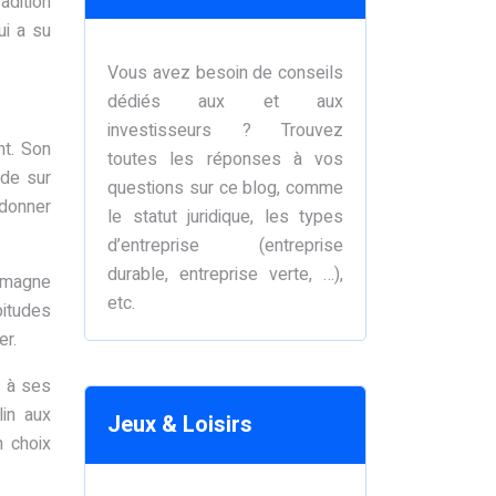
adition
ui a su
Vous avez besoin de conseils
dédiés aux et aux
investisseurs ? Trouvez
nt. Son
toutes les réponses à vos
nde sur
questions sur ce blog, comme
 donner
le statut juridique, les types
d’entreprise (entreprise
durable, entreprise verte, …),
lemagne
etc.
bitudes
er.
e à ses
lin aux
Jeux & Loisirs
 choix