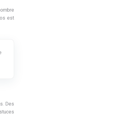
ncombre
ros est
e
ts. Des
astuces