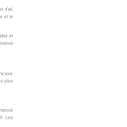
 d’ail,
e et le
lité et
érience
e jour,
es plus
compose
sh. Les