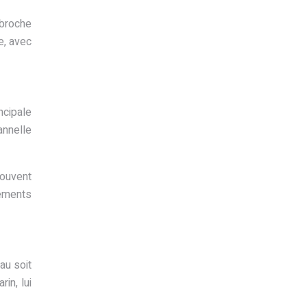
 broche
e, avec
ncipale
annelle
souvent
ements
au soit
in, lui