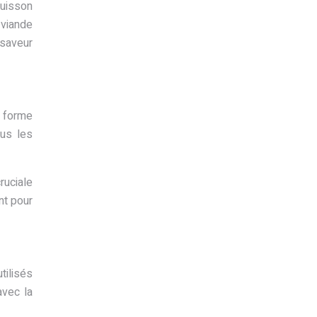
cuisson
 viande
 saveur
a forme
ous les
ruciale
nt pour
tilisés
avec la