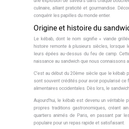
une explosion de saveurs dans chaque bouchée. 
culinaire, alliant praticité et gourmandise. 
conquérir les papilles du monde entier.
Origine et histoire du sandw
Le kébab, dont le nom signifie « viande grill
histoire remonte à plusieurs siècles, lorsque 
leurs épées au-dessus du feu de camp. Cette
naissance au sandwich que nous connaissons au
C’est au début du 20ème siècle que le kébab 
sont souvent crédités pour avoir popularisé ce f
alimentaires occidentales. Dès lors, le sandwic
Aujourd’hui, le kébab est devenu un véritable 
propres traditions gastronomiques, créant ai
quartiers animés de Paris, en passant par 
populaire pour un repas rapide et satisfaisant.