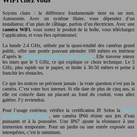
Soyons clairs : la différence fondamentale tient en un mot.
Autonomie. Avec un système filaire, vous dépendez d’un
installateur, d’un plan de câblage, parfois d’un électricien. Avec une
caméra WiFi
, vous sortez le produit de la boîte, vous téléchargez
l’application, et vous êtes opérationnel.
La bande 2.4 GHz, utilisée par la quasi-totalité des caméras grand
public, offre une portée pouvant atteindre 100 mètres en intérieur
d’après le
comparatif technique Echos du Net
. Elle traverse mieux
les murs que le 5 GHz, ce qui explique ce choix technique. Le 5
GHz, plus rapide sur le papier, se limite à 30-50 mètres et peine à
franchir les obstacles.
Ce que les notices ne précisent jamais : la vraie question n’est pas la
caméra. C’est votre box internet. Si elle date de plus de cinq ans, si
elle est coincée dans un placard au fond du couloir, vous allez
galérer. J’y reviendrai.
Pour l’usage extérieur, vérifiez la certification IP. Selon la
norme
européenne EN 60529
, une caméra IP66 résiste aux jets d’eau
puissants et à la poussière. Une IP67 ajoute la résistance à une
immersion temporaire. Pour un jardin ou une entrée exposée aux
intempéries, c’est le minimum.